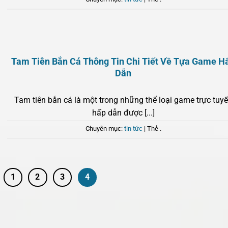
Tam Tiên Bắn Cá Thông Tin Chi Tiết Về Tựa Game H
Dẫn
Tam tiên bắn cá là một trong những thể loại game trực tuy
hấp dẫn được [...]
Chuyên mục:
tin tức
| Thẻ
.
1
2
3
4