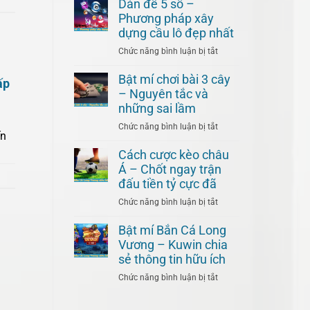
tính
Dàn đề 5 số –
Tài
Phương pháp xây
Xỉu
dựng cầu lô đẹp nhất
–
ở
Chức năng bình luận bị tắt
3
Dàn
phương
đề
Bật mí chơi bài 3 cây
pháp
ấp
5
– Nguyên tắc và
bất
số
những sai lầm
bại
–
từ
ở
Chức năng bình luận bị tắt
Phương
cao
ến
Bật
pháp
thủ
mí
Cách cược kèo châu
xây
gạo
chơi
Á – Chốt ngay trận
dựng
cội
bài
đấu tiền tỷ cực đã
cầu
3
lô
ở
Chức năng bình luận bị tắt
cây
đẹp
Cách
–
nhất
cược
Bật mí Bắn Cá Long
Nguyên
kèo
Vương – Kuwin chia
tắc
châu
sẻ thông tin hữu ích
và
Á
những
ở
Chức năng bình luận bị tắt
–
sai
Bật
Chốt
lầm
mí
ngay