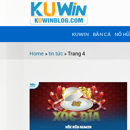
Chuyển
đến
nội
dung
KUWIN
BẮN CÁ
NỔ HŨ
Home
»
tin tức
»
Trang 4