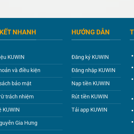
 KẾT NHANH
HƯỚNG DẪN
T
hiệu KUWIN
Đăng ký KUWIN
hoản và điều kiện
Đăng nhập KUWIN
sách bảo mật
Nạp tiền KUWIN
rừ trách nhiệm
Rút tiền KUWIN
hệ KUWIN
Tải app KUWIN
guyễn Gia Hưng